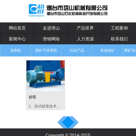
网站首页
走进塔山
产品世界
工程案例
新闻中心
营销网络
人力资源
联系我们
顶管机
尾矿干排系统
石化产品
其他选矿
磨矿设
砂泵
1、卧式砂泵技术性能：型号 流...
Copyright © 2014-2015