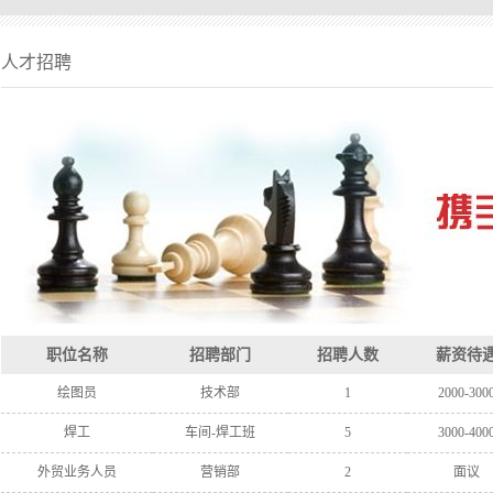
砂泵
人才招聘
职位名称
招聘部门
招聘人数
薪资待
绘图员
技术部
1
2000-300
焊工
车间-焊工班
5
3000-400
外贸业务人员
营销部
2
面议