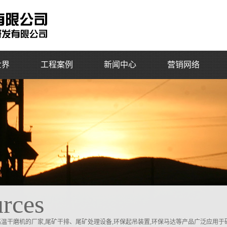
世界
工程案例
新闻中心
营销网络
工程案例
公司动态
国内营销
石化产品
磨矿设备(球磨机)
行业动态
国际营销
泥水平衡顶管机
起吊装置
湿式球磨机
土压平衡顶管机
夹紧装置
干式球磨机
岩石顶管机
启动装置
D土压平衡矩形顶管
其他选矿
水两用平衡顶管机
给矿设备
备
破碎设备
系统
运输设备
rces
排工艺
分级设备
浮选设备
过滤设备
磨机的厂家,尾矿干排、尾矿处理设备,环保起吊装置,环保马达等产品广泛应用于矿山、钻井