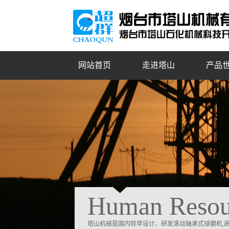
网站首页
走进塔山
产品
公司简介
顶管机
总裁致辞
NSD
企业文化
TYD
辉煌历程
SYD
企业荣誉
TPJ
组织架构
机
土压泥
配套设
尾矿干排
Human Resou
尾矿干
振动筛
旋流器
塔山机械是国内较早设计、研发滚动轴承式球磨机,高温干